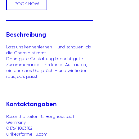
n
BOOK NOW
.
Beschreibung
Lass uns kennenlernen – und schauen, ob
die Chemie stimmt.
Denn gute Gestaltung braucht gute
Zusammenarbeit. Ein kurzer Austausch,
ein ehrliches Gespräch – und wir finden
raus, ob’s passt.
Kontaktangaben
Rosenthalseifen 18, Bergneustadt,
Germany
017641063182
ulrike@formel-u.com